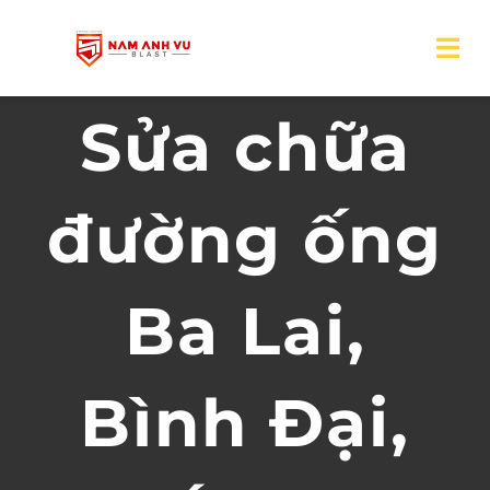
Skip
to
Tog
Nav
content
Sửa chữa
Trang chủ
Giới thiệu
đường ống
Sản phẩm
Ba Lai,
Dịch vụ
Dự án
Bình Đại,
Tin tức